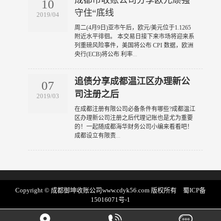
成都市收账公司分享欧元顽强
10
守住“底线
2019/04
​周二(4月9日)亚市午后，欧元/美元位于1.1265
附近水平徘徊。 本交易日接下来市场将迎来系
列重磅风险事件，美国将公布 CPI 数据，欧洲
央行(ECB)将公布 利率
...
追债分享成都温江区办理新公
07
司注册之后
2019/03
​在成都注册有限公司必备条件有哪些?成都温江
区办理新公司注册之后代理记账也是尤为重要
的！一起随成都海华财务公司小编来看看吧！
成都设立有限责
...
Copyright © 成都御坤收账公司www.cdyk56.com 版权所有
蜀ICP备
15016071号-1