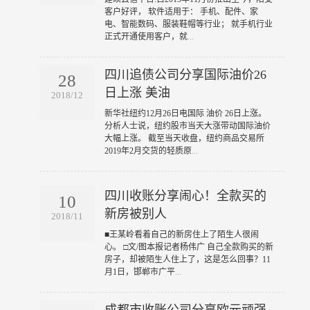
客户好评， 软件适用于： 手机、配件、家
电、智能数码、服装鞋帽等行业； 就手机行业
正式开通使用客户，就
...
四川追债公司分享国际油价26
28
日上涨 美油
2018/12
​新华社纽约12月26日电国际 油价 26日上涨。
分析人士说，纽约股市当天大涨带动国际油价
大幅上涨。 截至当天收盘，纽约商品交易所
2019年2月交货的轻质原
...
四川收账分享闹心！全款买的
10
新房被别人
2018/11
​■王某岭看着自己的新房住上了陌生人很闹
心。 □文/图本报记者杨伟广 自己全款购买的新
房子，却被陌生人住上了，这是怎么回事？11
月1日，邯郸市广平
...