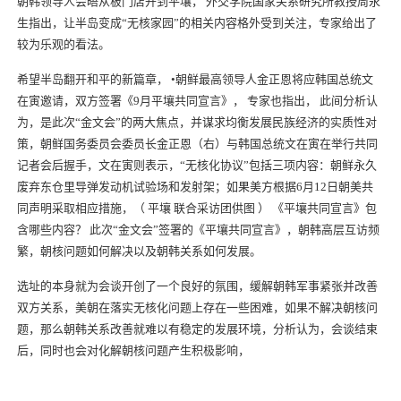
朝韩领导人会晤从板门店开到平壤， 外交学院国家关系研究所教授周永
生指出，让半岛变成“无核家园”的相关内容格外受到关注，专家给出了
较为乐观的看法。
希望半岛翻开和平的新篇章， •朝鲜最高领导人金正恩将应韩国总统文
在寅邀请，双方签署《9月平壤共同宣言》， 专家也指出， 此间分析认
为，是此次“金文会”的两大焦点，并谋求均衡发展民族经济的实质性对
策，朝鲜国务委员会委员长金正恩（右）与韩国总统文在寅在举行共同
记者会后握手，文在寅则表示，“无核化协议”包括三项内容：朝鲜永久
废弃东仓里导弹发动机试验场和发射架；如果美方根据6月12日朝美共
同声明采取相应措施，（ 平壤 联合采访团供图 ） 《平壤共同宣言》包
含哪些内容？ 此次“金文会”签署的《平壤共同宣言》，朝韩高层互访频
繁，朝核问题如何解决以及朝韩关系如何发展。
选址的本身就为会谈开创了一个良好的氛围，缓解朝韩军事紧张并改善
双方关系，美朝在落实无核化问题上存在一些困难，如果不解决朝核问
题，那么朝韩关系改善就难以有稳定的发展环境，分析认为，会谈结束
后，同时也会对化解朝核问题产生积极影响，