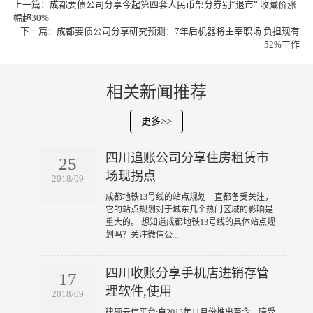
上一篇：
成都要债公司分享今起第四套人民币部分券别“退市” 收藏价涨
幅超30%
下一篇：
成都要债公司分享研究预测：7年后机器将主宰职场 负担现有
52%工作
相关新闻推荐
更多>>
四川追账公司分享住房租赁市
25
场现拐点
2018/09
​成都地铁13号线的站点规划一直都备受关注，
它的站点规划对于城东几个热门区域的影响是
重大的。 想知道成都地铁13号线的具体站点规
划吗？关注微信公
...
四川收账分享手机店进销存管
17
理软件,使用
2018/09
​建硕云信平台:自2013年11月份推出至今，陪受