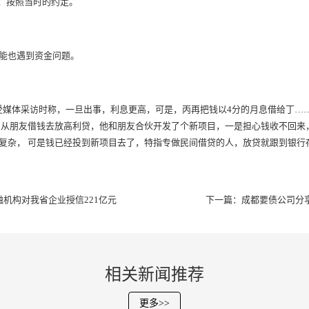
元，按照当时的约定。
能也遇到资金问题。
接受媒体采访时称，一旦出事，利息更高，可是，丙再把钱以4分的月息借给丁……
们从朋友借钱去放高利贷，他和朋友合伙开发了个新项目，一是担心钱收不回来
复杂， 可是钱已经投到新项目去了，特指专做民间借贷的人，放贷就跟到银行
机构对我省企业授信221亿元
下一篇：
成都要债公司分享
相关新闻推荐
更多>>