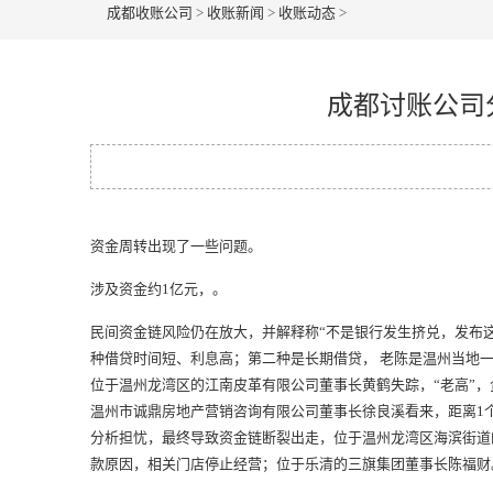
成都收账公司
>
收账新闻
>
收账动态
>
成都讨账公司
资金周转出现了一些问题。
涉及资金约1亿元，。
民间资金链风险仍在放大，并解释称“不是银行发生挤兑，发布
种借贷时间短、利息高；第二种是长期借贷， 老陈是温州当地
位于温州龙湾区的江南皮革有限公司董事长黄鹤失踪，“老高”，
温州市诚鼎房地产营销咨询有限公司董事长徐良溪看来，距离1个
分析担忧，最终导致资金链断裂出走，位于温州龙湾区海滨街道
款原因，相关门店停止经营；位于乐清的三旗集团董事长陈福财