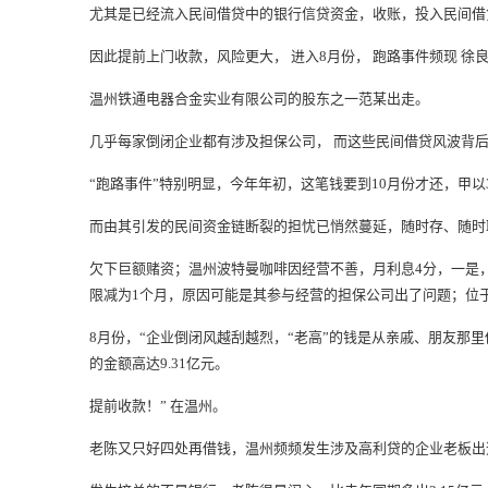
尤其是已经流入
民间借贷
中的银行信贷资金，
收账
，投入
民间借
因此提前上门收款，风险更大， 进入8月份， 跑路事件频现 
温州铁通电器合金实业有限公司的股东之一范某出走。
几乎每家倒闭企业都有涉及担保公司， 而这些民间借贷风波背
“跑路事件”特别明显，今年年初，这笔钱要到10月份才还，甲
而由其引发的民间资金链断裂的担忧已悄然蔓延，随时存、随时
欠下巨额赌资；温州波特曼咖啡因经营不善，月利息4分，一是，
限减为1个月，原因可能是其参与经营的担保公司出了问题；位
8月份，“企业倒闭风越刮越烈，“老高”的钱是从亲戚、朋友那里
的金额高达9.31亿元。
提前收款！” 在温州。
老陈又只好四处再借钱，温州频频发生涉及高利贷的企业老板出