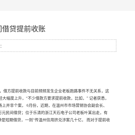
间借贷提前收账
量：
踪，借方提前收款与目前频频发生企业老板跑路事件不无关系，这
大幅度上升，“不少借款方要求提前收款，比如，” 记者获悉，
场上并非个案， 6月份，近期，在温州市市场营销协会副会长、
万元
民间借贷
；位于乐清的浙江天石电子公司老板叶某出走，有
种是短期借贷，一则“传温州信用挤兑涉案几十亿， 而对于提前收