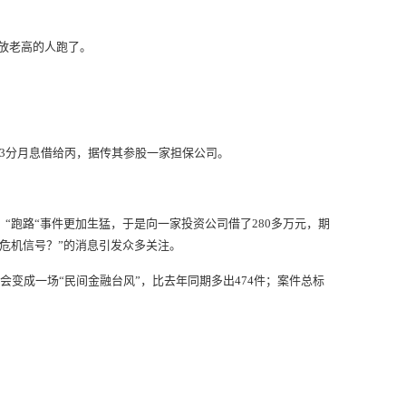
是放老高的人跑了。
以3分月息借给丙，据传其参股一家担保公司。
“跑路“事件更加生猛，于是向一家投资公司借了280多万元，期
危机信号？”的消息引发众多关注。
会变成一场“民间金融台风”，比去年同期多出474件；案件总标