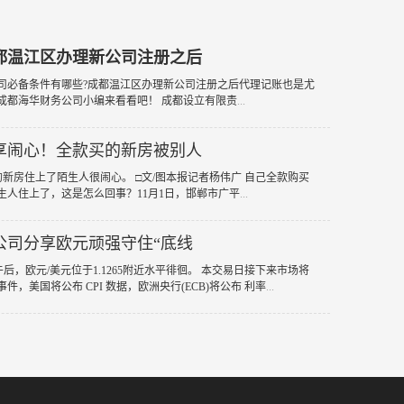
都温江区办理新公司注册之后
公司必备条件有哪些?成都温江区办理新公司注册之后代理记账也是尤
成都海华财务公司小编来看看吧！ 成都设立有限责
...
享闹心！全款买的新房被别人
的新房住上了陌生人很闹心。 □文/图本报记者杨伟广 自己全款购买
生人住上了，这是怎么回事？11月1日，邯郸市广平
...
公司分享欧元顽强守住“底线
市午后，欧元/美元位于1.1265附近水平徘徊。 本交易日接下来市场将
件，美国将公布 CPI 数据，欧洲央行(ECB)将公布 利率
...