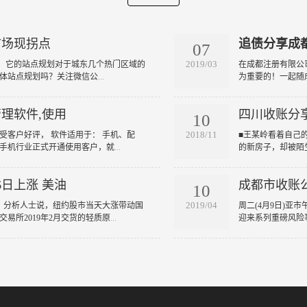
市场现拐点
追债分享成
07
2019/03
注，它的站点规划对于城东几个热门区域的
​在成都注册有限
具体站点规划吗？关注微信公
...
为重要的！一起随
理软件,使用
四川收账分
10
2018/11
，陪受客户好评， 软件适用于： 手机、配
​■王某岭看着自己
就手机行业正式开通使用客户，就
...
的新房子，却被陌
日上涨 美油
成都市收账
10
2019/04
上涨。 分析人士说，纽约股市当天大涨带动国
​周二(4月9日)亚
易所2019年2月交货的轻质原
...
迎来系列重磅风险事