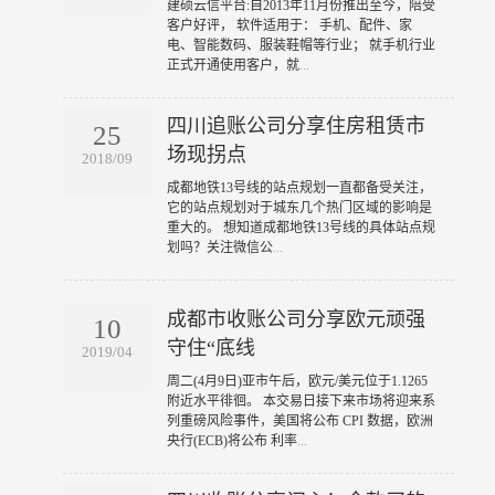
​建硕云信平台:自2013年11月份推出至今，陪受
客户好评， 软件适用于： 手机、配件、家
电、智能数码、服装鞋帽等行业； 就手机行业
正式开通使用客户，就
...
四川追账公司分享住房租赁市
25
场现拐点
2018/09
​成都地铁13号线的站点规划一直都备受关注，
它的站点规划对于城东几个热门区域的影响是
重大的。 想知道成都地铁13号线的具体站点规
划吗？关注微信公
...
成都市收账公司分享欧元顽强
10
守住“底线
2019/04
​周二(4月9日)亚市午后，欧元/美元位于1.1265
附近水平徘徊。 本交易日接下来市场将迎来系
列重磅风险事件，美国将公布 CPI 数据，欧洲
央行(ECB)将公布 利率
...