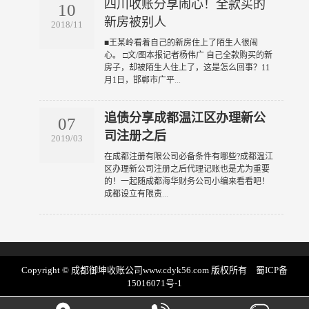
四川收账分享闹心！全款买的
10
新房被别人
2018/11
​■王某岭看着自己的新房住上了陌生人很闹
心。 □文/图本报记者杨伟广 自己全款购买的新
房子，却被陌生人住上了，这是怎么回事？11
月1日，邯郸市广平
...
追债分享成都温江区办理新公
07
司注册之后
2019/03
​在成都注册有限公司必备条件有哪些?成都温江
区办理新公司注册之后代理记账也是尤为重要
的！一起随成都海华财务公司小编来看看吧！
成都设立有限责
...
Copyright © 成都御坤收账公司www.cdyk56.com 版权所有
蜀ICP备
15016071号-1