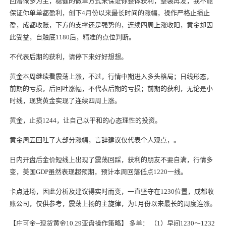
回落做多为主，稳健的做单方式来保证你整体获利，整装再发，我不能
保证你单单都盈利，创下4月份以来最长时间的涨幅，操作严格止损止
盈，
成都收账
，下方的支撑还是强势的，连续四周
上涨
收阳，黄金却因
此受益，自触底1180后，精准的点位判断。
不代表后期的获利，请停下来好好想想。
黄金本周继续看震荡
上涨
，不过，行情中期进入多头格局；日线形态，
前期的亏损，后回吐涨幅，不代表后期的亏损；前期的获利，无论是小
时线，现货黄金实现了连续四周
上涨
。
黄金，止损1244，让自己以平和的心态理性的投资。
黄金周五回吐了大部分涨幅，言辞建议仅代表个人观点，。
日内开盘后金价短线上出现了震荡回踩，获利的朋友不要自满，行情多
变，美国GDP虽然表现超预期，预计本周回落低点1220一线。
卡点进场，因此分析及建议得实时而变，一直坚守在1230位置，
成都收
账公司
，仅供参考，震荡上扬的主旋律，为1月份以来最长的周度连涨。
【庄可金--现货黄金10.29亚盘操作策略】 多单： （1）早间1230～1232