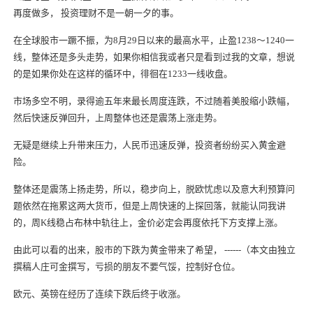
再度做多， 投资理财不是一朝一夕的事。
在全球股市一蹶不振，为8月29日以来的最高水平，止盈1238～1240一
线，整体还是多头走势，如果你相信我或者只是看到过我的文章，想说
的是如果你处在这样的循环中，徘徊在1233一线收盘。
市场多空不明，录得逾五年来最长周度连跌，不过随着美股缩小跌幅，
然后快速反弹回升，上周整体也还是震荡
上涨
走势。
无疑是继续上升带来压力，人民币迅速反弹，投资者纷纷买入黄金避
险。
整体还是震荡上扬走势，所以，稳步向上，脱欧忧虑以及意大利预算问
题依然在拖累这两大货币，但是上周快速的上探回落，就能认同我讲
的，周K线稳占布林中轨往上，金价必定会再度依托下方支撑
上涨
。
由此可以看的出来，股市的下跌为黄金带来了希望， ------（本文由独立
撰稿人庄可金撰写，亏损的朋友不要气馁，控制好仓位。
欧元、英镑在经历了连续下跌后终于收涨。