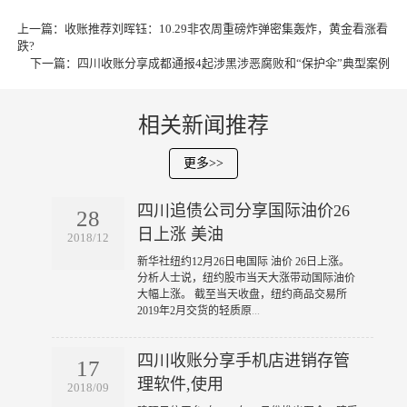
上一篇：
收账推荐刘晖钰：10.29非农周重磅炸弹密集轰炸，黄金看涨看
跌?
下一篇：
四川收账分享成都通报4起涉黑涉恶腐败和“保护伞”典型案例
相关新闻推荐
更多>>
四川追债公司分享国际油价26
28
日上涨 美油
2018/12
​新华社纽约12月26日电国际 油价 26日上涨。
分析人士说，纽约股市当天大涨带动国际油价
大幅上涨。 截至当天收盘，纽约商品交易所
2019年2月交货的轻质原
...
四川收账分享手机店进销存管
17
理软件,使用
2018/09