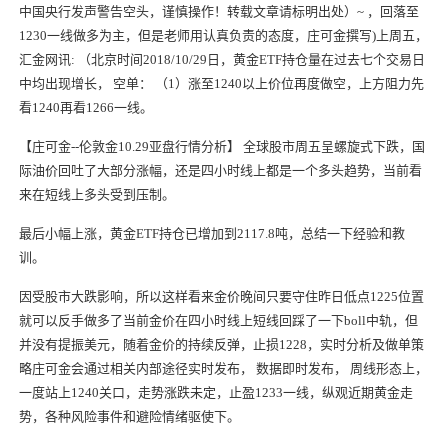
中国央行发声警告空头，谨慎操作！转载文章请标明出处）~ ，回落至
1230一线做多为主，但是老师用认真负责的态度，庄可金撰写)上周五，
汇金网讯: （北京时间2018/10/29日，黄金ETF持仓量在过去七个交易日
中均出现增长， 空单： （1）涨至1240以上价位再度做空，上方阻力先
看1240再看1266一线。
【庄可金--
伦敦
金10.29亚盘行情分析】 全球股市周五呈螺旋式下跌，国
际油价回吐了大部分涨幅，还是四小时线上都是一个多头趋势，当前看
来在短线上多头受到压制。
最后小幅上涨，黄金ETF持仓已增加到2117.8吨，总结一下经验和教
训。
因受股市大跌影响，所以这样看来金价晚间只要守住昨日低点1225位置
就可以反手做多了当前金价在四小时线上短线回踩了一下boll中轨，但
并没有提振美元，随着金价的持续反弹，止损1228，实时分析及做单策
略庄可金会通过相关内部途径实时发布， 数据即时发布， 周线形态上，
一度站上1240关口，走势涨跌未定，止盈1233一线，纵观近期黄金走
势，各种风险事件和避险情绪驱使下。