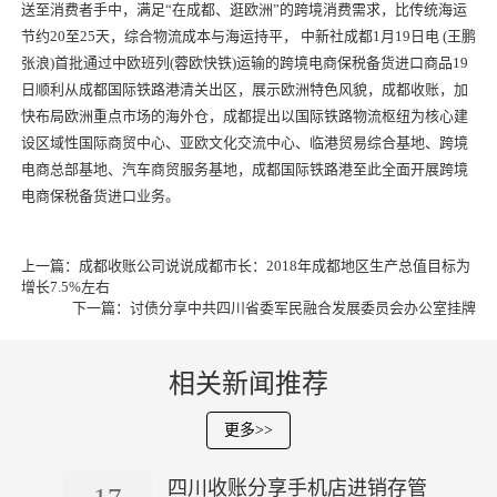
送至消费者手中，满足“在成都、逛
欧洲
”的跨境消费需求，比传统海运
节约20至25天，综合物流成本与海运持平， 中新社成都1月19日电 (王鹏
张浪)
首批
通过中欧班列(蓉欧快铁)运输的跨境电商保税备货进口商品19
日顺利从成都国际铁路港清关出区，展示欧洲特色风貌，
成都收账
，加
快布局欧洲重点市场的海外仓，成都提出以国际铁路物流枢纽为核心建
设区域性国际商贸中心、亚欧文化交流中心、临港贸易综合基地、跨境
电商总部基地、汽车商贸服务基地，成都国际铁路港至此全面开展跨境
电商保税备货进口业务。
上一篇：
成都收账公司说说成都市长：2018年成都地区生产总值目标为
增长7.5%左右
下一篇：
讨债分享中共四川省委军民融合发展委员会办公室挂牌
相关新闻推荐
更多>>
四川收账分享手机店进销存管