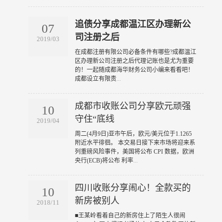
追债分享成都温江区办理新公
07
司注册之后
2019/03
​在成都注册有限公司必备条件有哪些?成都温江
区办理新公司注册之后代理记账也是尤为重要
的！一起随成都海华财务公司小编来看看吧！
成都设立有限责
...
成都市收账公司分享欧元顽强
10
守住“底线
2019/04
​周二(4月9日)亚市午后，欧元/美元位于1.1265
附近水平徘徊。 本交易日接下来市场将迎来系
列重磅风险事件，美国将公布 CPI 数据，欧洲
央行(ECB)将公布 利率
...
四川收账分享闹心！全款买的
10
新房被别人
2018/11
​■王某岭看着自己的新房住上了陌生人很闹