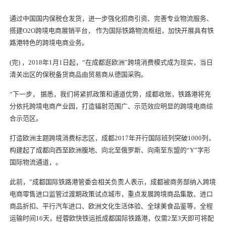
通过中国国内保税仓发货，进一步强化招商引资、完善专业物流服务、
搭建O2O跨境电商展销平台， 作为国际铁路物流枢纽，加快开展具有铁
路港特色的跨境电商业务。
(完) ，2018年1月1日起，“在
成
都逛
欧洲
”跨境消费模式
成
为现实，当日
清关出区的保税备货商品由贸易商从德国采购。
“下一步， 据悉，我们将紧抓政策和通道优势，
成都收账
，铁路港将充
分依托跨境电商产业园，打造辐射范围广、示范效应明显的跨境电商综
合示范区。
打造
欧洲
主题跨境消费标志区，
成
都2017年开行国际班列突破1000列，
构建起了
成
都向西至
欧洲
腹地、向北至俄罗斯、向南至东盟的“Y”字形
国际物流通道，。
此前，”
成
都国际铁路港管委会相关负责人表示，
成都
被商务部纳入跨境
电商零售进口监管过渡期政策试点城市，重点发展跨境商品集散、进口
商品折扣、平行汽车进口、
欧洲
文化生活体验、全球美食品鉴等，全程
运输时间16天，经蓉欧快铁运抵成都国际铁路港，仅需2至3天即可将配