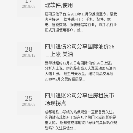
17
理软件,使用
2018/09
​建硕云信平台:自2013年11月份推出至今，陪受
客户好评， 软件适用于： 手机、配件、家
电、智能数码、服装鞋帽等行业； 就手机行业
正式开通使用客户，就
...
四川追债公司分享国际油价26
28
日上涨 美油
2018/12
​新华社纽约12月26日电国际 油价 26日上涨。
分析人士说，纽约股市当天大涨带动国际油价
大幅上涨。 截至当天收盘，纽约商品交易所
2019年2月交货的轻质原
...
四川追账公司分享住房租赁市
25
场现拐点
2018/09
​成都地铁13号线的站点规划一直都备受关注，
它的站点规划对于城东几个热门区域的影响是
重大的。 想知道成都地铁13号线的具体站点规
划吗？关注微信公
...