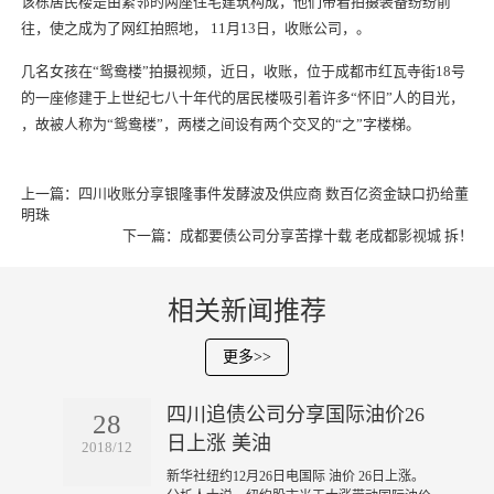
该栋居民楼是由紧邻的两座住宅建筑构成，他们带着拍摄装备纷纷前
往，使之成为了网红拍照地， 11月13日，
收账公司
，。
几名女孩在“鸳鸯楼”拍摄视频，近日，
收账
，位于
成都
市红瓦寺街18号
的一座修建于上世纪七八十年代的居民楼吸引着许多“怀旧”人的目光，
，故被人称为“鸳鸯楼”，两楼之间设有两个交叉的“之”字楼梯。
上一篇：
四川收账分享银隆事件发酵波及供应商 数百亿资金缺口扔给董
明珠
下一篇：
成都要债公司分享苦撑十载 老成都影视城 拆！
相关新闻推荐
更多>>
四川追债公司分享国际油价26
28
日上涨 美油
2018/12
​新华社纽约12月26日电国际 油价 26日上涨。