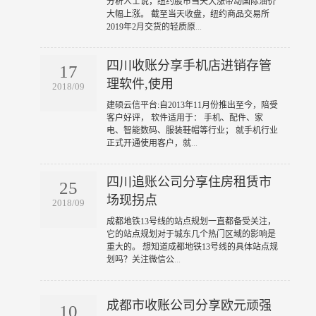
分析人士说，纽约股市当天大涨带动国际油价
大幅上涨。 截至当天收盘，纽约商品交易所
2019年2月交货的轻质原
...
四川收账分享手机店进销存管
17
理软件,使用
2018/09
​建硕云信平台:自2013年11月份推出至今，陪受
客户好评， 软件适用于： 手机、配件、家
电、智能数码、服装鞋帽等行业； 就手机行业
正式开通使用客户，就
...
四川追账公司分享住房租赁市
25
场现拐点
2018/09
​成都地铁13号线的站点规划一直都备受关注，
它的站点规划对于城东几个热门区域的影响是
重大的。 想知道成都地铁13号线的具体站点规
划吗？关注微信公
...
成都市收账公司分享欧元顽强
10