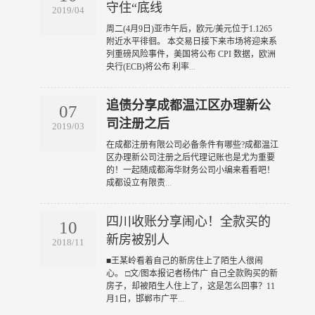
守住“底线
2019/04
​周二(4月9日)亚市午后，欧元/美元位于1.1265
附近水平徘徊。 本交易日接下来市场将迎来系
列重磅风险事件，美国将公布 CPI 数据，欧洲
央行(ECB)将公布 利率
...
追债分享成都温江区办理新公
07
司注册之后
2019/03
​在成都注册有限公司必备条件有哪些?成都温江
区办理新公司注册之后代理记账也是尤为重要
的！一起随成都海华财务公司小编来看看吧！
成都设立有限责
...
四川收账分享闹心！全款买的
10
新房被别人
2018/11
​■王某岭看着自己的新房住上了陌生人很闹
心。 □文/图本报记者杨伟广 自己全款购买的新
房子，却被陌生人住上了，这是怎么回事？11
月1日，邯郸市广平
...