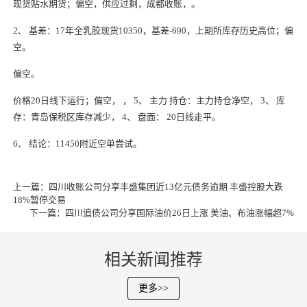
现货贴水期货；偏空，供应过剩，
成都收账
，。
2、 基差：17年全乳胶现货10350，基差-690，上期所库存历史高位；偏
空。
偏空。
价格20日线下运行；偏空， ， 5、 主力 持仓：主力持仓净空， 3、 库
存：青岛保税区库存减少， 4、 盘面： 20日线走平。
6、 结论：11450附近空单尝试。
上一篇：
四川收账公司分享丰盛集团近13亿元债务逾期 丰盛控股大跌
18%暂停交易
下一篇：
四川追债公司分享国际油价26日上涨 美油、布油涨幅超7%
相关新闻推荐
更多>>