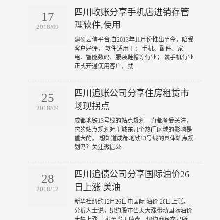
四川收账分享手机店进销存管
17
理软件,使用
2018/09
​建硕云信平台:自2013年11月份推出至今，陪受
客户好评， 软件适用于： 手机、配件、家
电、智能数码、服装鞋帽等行业； 就手机行业
正式开通使用客户，就
...
四川追账公司分享住房租赁市
25
场现拐点
2018/09
​成都地铁13号线的站点规划一直都备受关注，
它的站点规划对于城东几个热门区域的影响是
重大的。 想知道成都地铁13号线的具体站点规
划吗？关注微信公
...
四川追债公司分享国际油价26
28
日上涨 美油
2018/12
​新华社纽约12月26日电国际 油价 26日上涨。
分析人士说，纽约股市当天大涨带动国际油价
大幅上涨。 截至当天收盘，纽约商品交易所