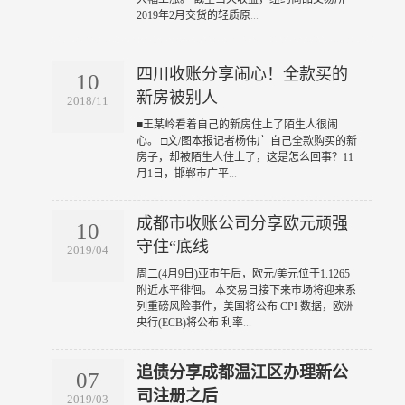
2019年2月交货的轻质原
...
四川收账分享闹心！全款买的
10
新房被别人
2018/11
​■王某岭看着自己的新房住上了陌生人很闹
心。 □文/图本报记者杨伟广 自己全款购买的新
房子，却被陌生人住上了，这是怎么回事？11
月1日，邯郸市广平
...
成都市收账公司分享欧元顽强
10
守住“底线
2019/04
​周二(4月9日)亚市午后，欧元/美元位于1.1265
附近水平徘徊。 本交易日接下来市场将迎来系
列重磅风险事件，美国将公布 CPI 数据，欧洲
央行(ECB)将公布 利率
...
追债分享成都温江区办理新公
07
司注册之后
2019/03