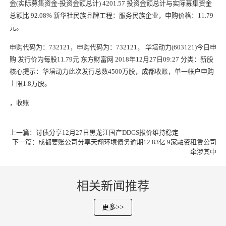
金(实际募集资金-投资金额总计) 4201.57 投资金额总计与实际募集资金
总额比 92.08% 新华社民族品牌工程：服务民族企业，申购价格：11.79
元。
申购代码为：732121，申购代码为：732121， 华培
动力
(603121)
今日
申
购 发行价为每股11.79元 东方财富网 2018年12月27日09:27 分类：新股
核心提示：华培
动力
此次发行总数4500万股，
成都收账
，单一帐户申购
上限1.8万股。
，
收账
上一篇：
讨债分享12月27日黑龙江国产DDGS报价维持稳定
下一篇：
成都要账公司分享天翔环境债务逾期12.83亿 9家融资租赁公司
牵涉其中
相关新闻推荐
更多>>