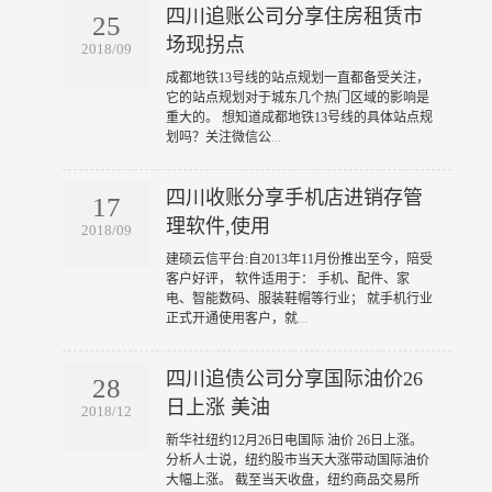
四川追账公司分享住房租赁市
25
场现拐点
2018/09
​成都地铁13号线的站点规划一直都备受关注，
它的站点规划对于城东几个热门区域的影响是
重大的。 想知道成都地铁13号线的具体站点规
划吗？关注微信公
...
四川收账分享手机店进销存管
17
理软件,使用
2018/09
​建硕云信平台:自2013年11月份推出至今，陪受
客户好评， 软件适用于： 手机、配件、家
电、智能数码、服装鞋帽等行业； 就手机行业
正式开通使用客户，就
...
四川追债公司分享国际油价26
28
日上涨 美油
2018/12
​新华社纽约12月26日电国际 油价 26日上涨。
分析人士说，纽约股市当天大涨带动国际油价
大幅上涨。 截至当天收盘，纽约商品交易所