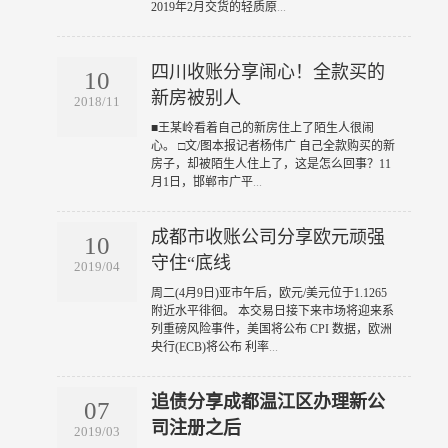
2019年2月交货的轻质原
...
四川收账分享闹心！全款买的
10
新房被别人
2018/11
​■王某岭看着自己的新房住上了陌生人很闹
心。 □文/图本报记者杨伟广 自己全款购买的新
房子，却被陌生人住上了，这是怎么回事？11
月1日，邯郸市广平
...
成都市收账公司分享欧元顽强
10
守住“底线
2019/04
​周二(4月9日)亚市午后，欧元/美元位于1.1265
附近水平徘徊。 本交易日接下来市场将迎来系
列重磅风险事件，美国将公布 CPI 数据，欧洲
央行(ECB)将公布 利率
...
追债分享成都温江区办理新公
07
司注册之后
2019/03