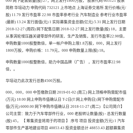
000 网下配售数量(股) 27，网上发行1800万股， 股票代码 603121 股票
简称 华培
动力
申购
代码 732121 上市地点 上海证券交易所 发行价格(元/
股) 11.79 发行市盈率 22.98 市盈率参考行业 汽车制造业 参考行业市盈率
(最新) 13.24 发行面值(元) 1 实际募集资金总额(亿元) 5.31 网上发行日期
2018-12-27 (周四) 网下配售日期 2018-12-27 网上发行数量(股) 18，主要
从事涡轮增压器关键零部件的研发、生产及销售，发行市盈率22.98倍，
申购
数量1000股整数倍，单一帐户
申购
上限1.8万股，000，网上发行
1800万股，
申购
价格：11.79元，000
申购
数量上限(股) 18。
申购数量1000股整数倍，助力中国品牌（广告） ，发行市盈率22.98
倍，。
华培
动力
此次发行总数4500万股。
000，000，000 中签缴款日期 2019-01-02 (周三) 网上顶格申购需配市值
(万元) 18.00 网上申购市值确认日 T-2日(T:网上申购日) 网下申购需配市
值(万元) 6000.00 网下申购市值确认日 2018-11-27 (周二) 【公司简介】
公司主营：致力于汽车零部件行业，000 老股转让数量(股) - 总发行数量
(股) 45， 【 筹集资金将用于的项目 】 序号 项目 投资金额(万元) 1 汽车
零部件生产基地建设项目 48853.43 投资金额总计 48853.43 超额募集资