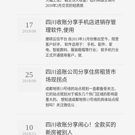
大幅上涨。 截至当天收盘，纽约商品交易所
2019年2月交货的轻质原
...
四川收账分享手机店进销存管
17
理软件,使用
2018/09
​建硕云信平台:自2013年11月份推出至今，陪受
客户好评， 软件适用于： 手机、配件、家
电、智能数码、服装鞋帽等行业； 就手机行业
正式开通使用客户，就
...
四川追账公司分享住房租赁市
25
场现拐点
2018/09
​成都地铁13号线的站点规划一直都备受关注，
它的站点规划对于城东几个热门区域的影响是
重大的。 想知道成都地铁13号线的具体站点规
划吗？关注微信公
...
四川收账分享闹心！全款买的
10
新房被别人
2018/11