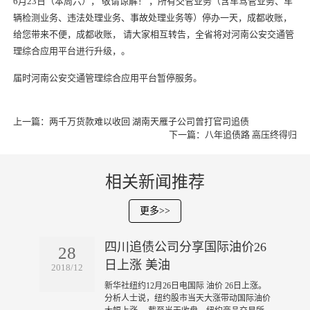
6月23日（本周六）， 敬请谅解！ ，所有交管业务（含车驾管业务、车
辆检测业务、违法处理业务、事故处理业务等）停办一天，
成都收账
，
给您带来不便，
成都收账
， 请大家相互转告，全省将对河南公安交通管
理综合应用平台进行升级，。
届时河南公安交通管理综合应用平台暂停服务。
上一篇：
两千万货款难以收回 湖南天雁子公司曾打官司追债
下一篇：
八年追债路 高压终得归
相关新闻推荐
更多>>
四川追债公司分享国际油价26
28
日上涨 美油
2018/12
​新华社纽约12月26日电国际 油价 26日上涨。
分析人士说，纽约股市当天大涨带动国际油价