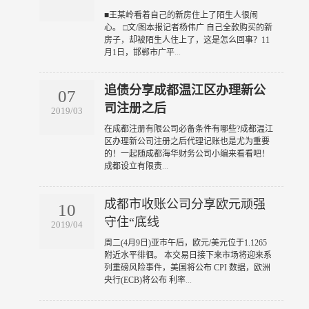
​■王某岭看着自己的新房住上了陌生人很闹
心。 □文/图本报记者杨伟广 自己全款购买的新
房子，却被陌生人住上了，这是怎么回事？11
月1日，邯郸市广平
...
追债分享成都温江区办理新公
07
司注册之后
2019/03
​在成都注册有限公司必备条件有哪些?成都温江
区办理新公司注册之后代理记账也是尤为重要
的！一起随成都海华财务公司小编来看看吧！
成都设立有限责
...
成都市收账公司分享欧元顽强
10
守住“底线
2019/04
​周二(4月9日)亚市午后，欧元/美元位于1.1265
附近水平徘徊。 本交易日接下来市场将迎来系
列重磅风险事件，美国将公布 CPI 数据，欧洲
央行(ECB)将公布 利率
...