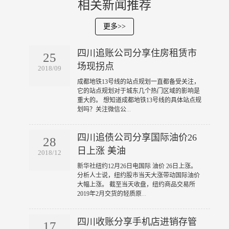
相关新闻推荐
更多>>
四川追账公司分享住房租赁市
25
场现拐点
2018/09
​成都地铁13号线的站点规划一直都备受关注，
它的站点规划对于城东几个热门区域的影响是
重大的。 想知道成都地铁13号线的具体站点规
划吗？关注微信公
...
四川追债公司分享国际油价26
28
日上涨 美油
2018/12
​新华社纽约12月26日电国际 油价 26日上涨。
分析人士说，纽约股市当天大涨带动国际油价
大幅上涨。 截至当天收盘，纽约商品交易所
2019年2月交货的轻质原
...
四川收账分享手机店进销存管
17