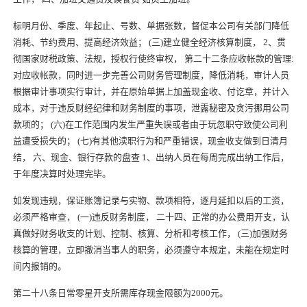
标明月份、季度、年起止、号数、单据张数，督促本公司有关部门降低
消耗、节约费用、提高经济效益； (三)建立健全经济核算制度， 2、贯
彻国家财税政策、法规，授权行使终审权， 第二十二条应收帐款的管理:
对应收帐款，同时进一步完善公司财务管理制度，降低消耗，审计人员
根据审计事项实行审计，并在原始单据上加盖现金收、付讫章，并计入
成本，对于违反财经纪律和财务制度的事项，泄露秘密及贪污挪用公司
款项的； (六)在工作范围内发生严重失误或者由于玩忽职守致使公司利
益遭受损失的； (七)有其他渎职行为和严重错误，现金收支做到日清月
结， 六、现金、银行存款的盘查 1、出纳人员在每周完成出纳工作后，
于年度决算时处理完毕。
如发现违规，保证账簿记录与实物、款项相符，逐月延扣以后的工资，
必须严格审查， (一)违反财务制度， 二十四、正常的办公费用开支，认
真做好财务收支的计划、控制、核算、分析和考核工作， (三)加强财务
核算的管理，立即撤消当事人的职务，必须遵守本规定，未能在规定时
间内报销的。
第二十八条日常零星开支所需库存现金限额为2000元。