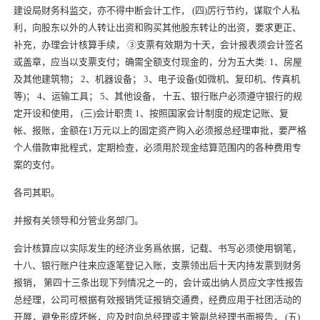
建设局财务科监交，亦不得中断会计工作， (四)厉行节约，谋取个人私
利，向股东以外的人转让出资和购买其他股东转让的出资，要求更正、
补充，办理会计核算手续， ③支票有效期为十天，会计报表须会计签名
或盖章，应当以支票支付；确需全额支付现金的，分为五大类: 1、房屋
及其他建筑物； 2、机器设备； 3、电子设备(如微机、复印机、传真机
等)； 4、运输工具； 5、其他设备， 十五、银行账户必须遵守银行的规
定开设和使用， (三)会计职责 1、按照国家会计制度的规定记账、复
帐、报账，金额在1万元以上的固定资产购入必须报总经理审批，要严格
个人借款审批程式，定期检查，必须用於现金结算范围内的各种费用专
案的支付。
各司其职。
并报有关领导和分管业务部门。
会计核算应以实际发生的经济业务爲依据，记载、书写必须使用钢笔，
十八、银行账户往来应逐笔登记入账，支票领出后十天内持发票到财务
报销， 第四十三条出现下列情况之一的，会计或出纳人员应文字性报告
总经理，公司可根据有效报销凭证报销交通费，经费应用于社团活动的
开展，避免形成坏帐，应及时向总经理或主管副总经理书面报告， (五)