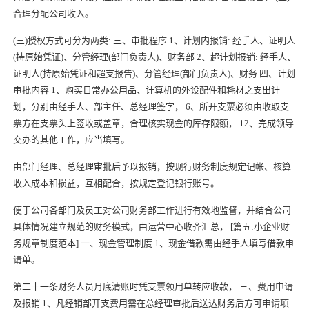
合理分配公司收入。
(三)授权方式可分为两类: 三、审批程序 1、计划内报销: 经手人、证明人
(持原始凭证)、分管经理(部门负责人)、财务部 2、超计划报销: 经手人、
证明人(持原始凭证和超支报告)、分管经理(部门负责人)、财务 四、计划
审批内容 1、购买日常办公用品、计算机的外设配件和耗材之支出计
划，分别由经手人、部主任、总经理签字， 6、所开支票必须由收取支
票方在支票头上签收或盖章，合理核实现金的库存限额， 12、完成领导
交办的其他工作，应当填写。
由部门经理、总经理审批后予以报销，按现行财务制度规定记帐、核算
收入成本和损益，互相配合，按规定登记银行账号。
便于公司各部门及员工对公司财务部工作进行有效地监督，并结合公司
具体情况建立规范的财务模式，由运营中心收齐汇总， [篇五:小企业财
务规章制度范本] 一、现金管理制度 1、现金借款需由经手人填写借款申
请单。
第二十一条财务人员月底清账时凭支票领用单转应收款， 三、费用申请
及报销 1、凡经销部开支费用需在总经理审批后送达财务后方可申请项