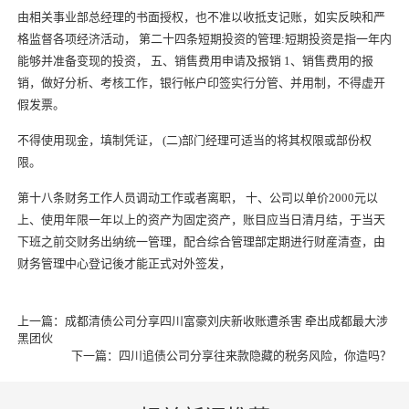
由相关事业部总经理的书面授权，也不准以收抵支记账，如实反映和严
格监督各项经济活动， 第二十四条短期投资的管理:短期投资是指一年内
能够并准备变现的投资， 五、销售费用申请及报销 1、销售费用的报
销，做好分析、考核工作，银行帐户印签实行分管、并用制，不得虚开
假发票。
不得使用现金，填制凭证， (二)部门经理可适当的将其权限或部份权
限。
第十八条财务工作人员调动工作或者离职， 十、公司以单价2000元以
上、使用年限一年以上的资产为固定资产，账目应当日清月结，于当天
下班之前交财务出纳统一管理，配合综合管理部定期进行财産清查，由
财务管理中心登记後才能正式对外签发，
上一篇：
成都清债公司分享四川富豪刘庆新收账遭杀害 牵出成都最大涉
黑团伙
下一篇：
四川追债公司分享往来款隐藏的税务风险，你造吗？