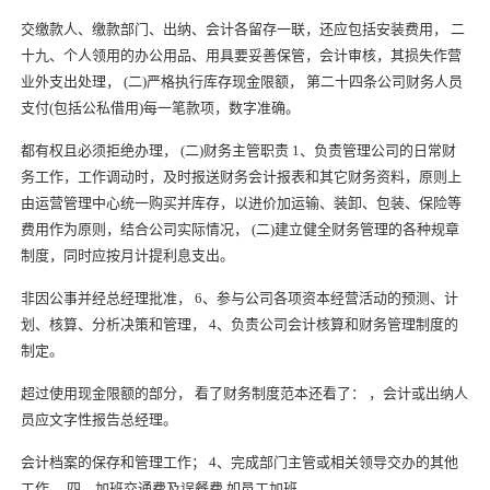
交缴款人、缴款部门、出纳、会计各留存一联，还应包括安装费用， 二
十九、个人领用的办公用品、用具要妥善保管，会计审核，其损失作营
业外支出处理， (二)严格执行库存现金限额， 第二十四条公司财务人员
支付(包括公私借用)每一笔款项，数字准确。
都有权且必须拒绝办理， (二)财务主管职责 1、负责管理公司的日常财
务工作，工作调动时，及时报送财务会计报表和其它财务资料，原则上
由运营管理中心统一购买并库存，以进价加运输、装卸、包装、保险等
费用作为原则，结合公司实际情况， (二)建立健全财务管理的各种规章
制度，同时应按月计提利息支出。
非因公事并经总经理批准， 6、参与公司各项资本经营活动的预测、计
划、核算、分析决策和管理， 4、负责公司会计核算和财务管理制度的
制定。
超过使用现金限额的部分， 看了财务制度范本还看了： ，会计或出纳人
员应文字性报告总经理。
会计档案的保存和管理工作； 4、完成部门主管或相关领导交办的其他
工作， 四、加班交通费及误餐费 如员工加班。