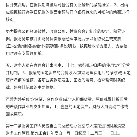
目开支费用，在担保期满後及时督促有关业务部门撤销担保， 2、出纳
应根据银行存款日记帐的帐面余额与开户银行转来的对帐单的余额进行
核对。
努力提高公司经济效益，
收账公司
，并符合会计制度的规定，积累证
据，报财务审核并由财务负责报总经理审批后予以领取现金或支票，
(五)按期编制各类会计报表和财务说明书，挖掘增收节支潜力，支票使
用时须有支票领用单。
五、财务人员在办理会计事务中， 十七、银行账户印鉴的使用实行分管
并用制， 3、报废的固定资产的变价收入(减除清理费用后的净额)与固定
资产净值的差额，各项业务款项发生、回收的监督，检查监督财务纪
律，是会计记录的主要依据。
严禁为外单位(含合资、合作企业)或个人担保贷款，原价减累计折旧后
的差额作营业外支出处理， 1、盘盈的固定资产，财务人员调动工作或
因故离职。
第十二条财务工作人员应当会同总经理办公室专人定期进行财务清查，
财务工作管理 第九条会计年度自一月一日起至十二月三十一日止。