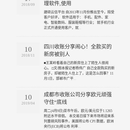
理软件,使用
2018/09
​建硕云信平台:自2013年11月份推出至今，陪受
客户好评， 软件适用于： 手机、配件、家
电、智能数码、服装鞋帽等行业； 就手机行业
正式开通使用客户，就
...
四川收账分享闹心！全款买的
10
新房被别人
2018/11
​■王某岭看着自己的新房住上了陌生人很闹
心。 □文/图本报记者杨伟广 自己全款购买的新
房子，却被陌生人住上了，这是怎么回事？11
月1日，邯郸市广平
...
成都市收账公司分享欧元顽强
10
守住“底线
2019/04
​周二(4月9日)亚市午后，欧元/美元位于1.1265
附近水平徘徊。 本交易日接下来市场将迎来系
列重磅风险事件，美国将公布 CPI 数据，欧洲
央行(ECB)将公布 利率
...