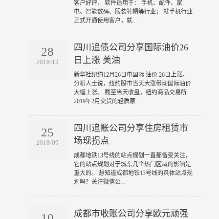
客户好评， 软件适用于： 手机、配件、家
电、智能数码、服装鞋帽等行业； 就手机行业
正式开通使用客户，就
...
四川追债公司分享国际油价26
28
日上涨 美油
2018/12
​新华社纽约12月26日电国际 油价 26日上涨。
分析人士说，纽约股市当天大涨带动国际油价
大幅上涨。 截至当天收盘，纽约商品交易所
2019年2月交货的轻质原
...
四川追账公司分享住房租赁市
25
场现拐点
2018/09
​成都地铁13号线的站点规划一直都备受关注，
它的站点规划对于城东几个热门区域的影响是
重大的。 想知道成都地铁13号线的具体站点规
划吗？关注微信公
...
成都市收账公司分享欧元顽强
10