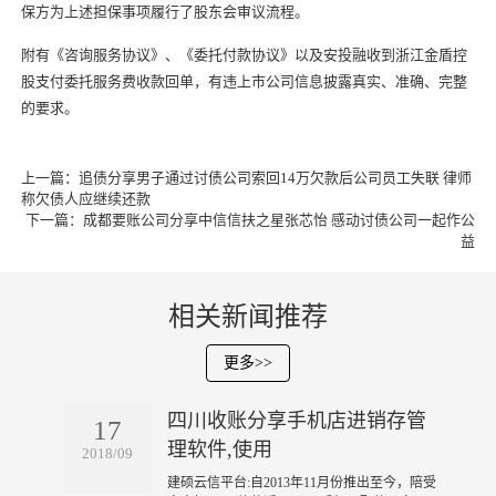
保方为上述担保事项履行了股东会审议流程。
附有《咨询服务协议》、《委托付款协议》以及安投融收到浙江金盾控
股支付委托服务费收款回单，有违上市公司信息披露真实、准确、完整
的要求。
上一篇：
追债分享男子通过讨债公司索回14万欠款后公司员工失联 律师
称欠债人应继续还款
下一篇：
成都要账公司分享中信信扶之星张芯怡 感动讨债公司一起作公
益
相关新闻推荐
更多>>
四川收账分享手机店进销存管
17
理软件,使用
2018/09
​建硕云信平台:自2013年11月份推出至今，陪受