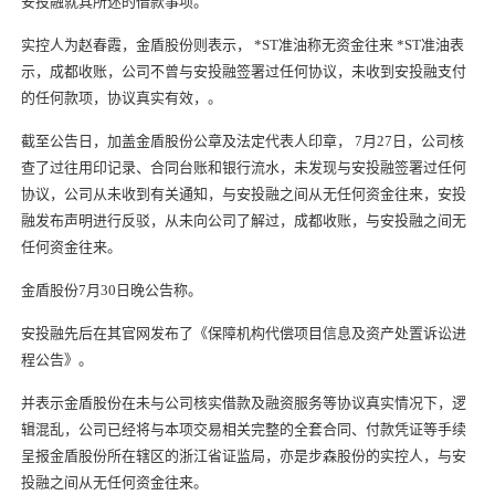
安投融就其所述的借款事项。
实控人为赵春霞，金盾股份则表示， *ST准油称无资金往来 *ST准油表
示，
成都收账
，
公司
不曾与安投融签署过任何协议，未收到安投融支付
的任何款项，协议真实有效，。
截至公告日，加盖金盾股份公章及法定代表人印章， 7月27日，
公司
核
查了过往用印记录、合同台账和银行流水，未发现与安投融签署过任何
协议，
公司
从未收到有关通知，与安投融之间从无任何资金往来，安投
融发布声明进行反驳，从未向
公司
了解过，
成都收账
，与安投融之间无
任何资金往来。
金盾股份7月30日晚公告称。
安投融先后在其官网发布了《保障机构代偿项目信息及资产处置诉讼进
程公告》。
并表示金盾股份在未与
公司
核实借款及融资服务等协议真实情况下，逻
辑混乱，公司已经将与本项交易相关完整的全套合同、付款凭证等手续
呈报金盾股份所在辖区的浙江省证监局，亦是步森股份的实控人，与安
投融之间从无任何资金往来。