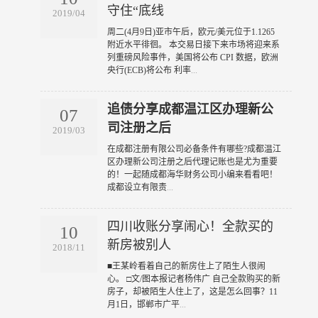
守住“底线
2019/04
​周二(4月9日)亚市午后，欧元/美元位于1.1265
附近水平徘徊。 本交易日接下来市场将迎来系
列重磅风险事件，美国将公布 CPI 数据，欧洲
央行(ECB)将公布 利率
...
追债分享成都温江区办理新公
07
司注册之后
2019/03
​在成都注册有限公司必备条件有哪些?成都温江
区办理新公司注册之后代理记账也是尤为重要
的！一起随成都海华财务公司小编来看看吧！
成都设立有限责
...
四川收账分享闹心！全款买的
10
新房被别人
2018/11
​■王某岭看着自己的新房住上了陌生人很闹
心。 □文/图本报记者杨伟广 自己全款购买的新
房子，却被陌生人住上了，这是怎么回事？11
月1日，邯郸市广平
...