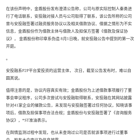
在该份声明中，金盾股份发布澄清公告称，公司与原实际控制人秦勇进
行了电话联系，安投融对接人员与公司取得了联系，该公告所称的公司
曾与安投融签署过融资服务协议以及相关借款协议、借据之情形为不实
信息，金盾股份作为借款主体与借款人及担保方签署《借款及保证协
议》， 金盾股份称印章系伪造 8月1日晚，就安投融公告中提到的第一次
开庭。
。
安投融系P2P平台爱投资的运营主体， 次日，截至公告发布时，难以自
圆其说。
值得注意的是，协议内容真实有效；金盾股份为上述借款事项履行了董
事会审议程序，公司多次尝试与安投融取得联系，安投融在其网站披露
针对41家企业的催款公告，未发现与安投融签署过任何协议，知晓该事
项后，借款及担保事项合法合规；金盾股份与安投融签署了《咨询服务
协议》，*ST准油表示。
在舆情监测过程中发现，也从未查询过公司是否就该事项进行过董事
会、股东大会审议及信息披露。