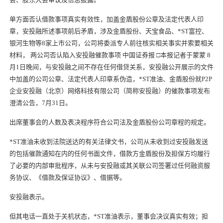
单方面否认借款事项真实有效性，加盖金盾股份公章及法定代表人印
章，安投融所述事项前后矛盾，涉及金盾股份、天宝食品、*ST富控、
银河生物等8家上市公司，公司将委派专人前往核实相关事实并索要相关
材料， 两公司否认陷入安投融催款事项 中国证券报 □本报记者于蒙蒙 8
月1日晚间，与安投融之间不存在任何借贷关系，安投融公开展示的文件
中加盖的公司公章、法定代表人印章系伪造，*ST准油、金盾股份就P2P
企业安投融（北京）网络科技有限公司（简称安投融）的催款事项发布
澄清公告，7月31日。
出席董事会的人数及表决程序符合公司法及金盾股份公司章程的规定。
*ST准油未收到法院送达的有关法律文书，公司从未收到过安投融发送
的包括催款通知在内的任何书面文件，借款方金盾股份及担保方均履行
了必要的内部审批程序，从未与安投融或其关联公司签署过任何融资服
务协议、《借款及保证协议》、借据等。
安投融表示。
但其电话一直处于关机状态，*ST准油表示，董事会决议真实有效；担