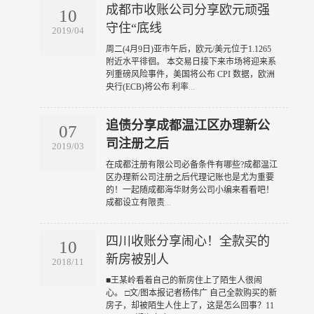
成都市收账公司分享欧元顽强
10
守住“底线
2019/04
​周二(4月9日)亚市午后，欧元/美元位于1.1265
附近水平徘徊。 本交易日接下来市场将迎来系
列重磅风险事件，美国将公布 CPI 数据，欧洲
央行(ECB)将公布 利率
...
追债分享成都温江区办理新公
07
司注册之后
2019/03
​在成都注册有限公司必备条件有哪些?成都温江
区办理新公司注册之后代理记账也是尤为重要
的！一起随成都海华财务公司小编来看看吧！
成都设立有限责
...
四川收账分享闹心！全款买的
10
新房被别人
2018/11
​■王某岭看着自己的新房住上了陌生人很闹
心。 □文/图本报记者杨伟广 自己全款购买的新
房子，却被陌生人住上了，这是怎么回事？11