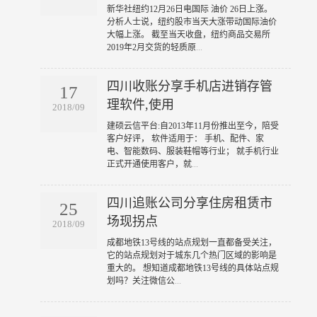
​新华社纽约12月26日电国际 油价 26日上涨。
分析人士说，纽约股市当天大涨带动国际油价
大幅上涨。 截至当天收盘，纽约商品交易所
2019年2月交货的轻质原
...
四川收账分享手机店进销存管
17
理软件,使用
2018/09
​建硕云信平台:自2013年11月份推出至今，陪受
客户好评， 软件适用于： 手机、配件、家
电、智能数码、服装鞋帽等行业； 就手机行业
正式开通使用客户，就
...
四川追账公司分享住房租赁市
25
场现拐点
2018/09
​成都地铁13号线的站点规划一直都备受关注，
它的站点规划对于城东几个热门区域的影响是
重大的。 想知道成都地铁13号线的具体站点规
划吗？关注微信公
...