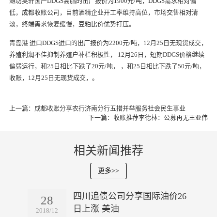
潍坊英轩国产DDGS高脂的出厂
报价
为1900元/吨，DDGS需求相对偏
低，
成都收账公司
，目前酒精企业开工率维持高位，市场交售相对清
淡，终端需求恢复缓慢，豆粕比价优势打压。
青岛港
进口
DDGS
进口
的出厂
报价
为2200元/吨，
12月
25日无现货成交，
养殖利润不佳抑制养殖户补栏积极性，
12月
26日
，短期DDGS价格
继续
偏弱运行，和25日相比
下跌
了20元/吨， ，和25日相比
下跌
了50元/吨，
收账
，
12月
25日无现货成交，。
上一篇：
成都收账分享农行济南分行五措并举服务社会民生事业
下一篇：
收账推荐李德林：公募再无王亚伟
相关新闻推荐
更多>>
四川追债公司分享国际油价26
28
日上涨 美油
2018/12